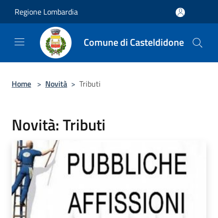
Salta al contenuto principale
Regione Lombardia
Comune di Casteldidone
Home
>
Novità
>
Tributi
Novità: Tributi