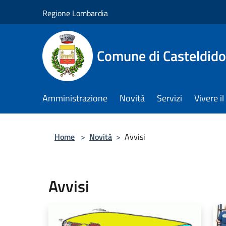
Salta al contenuto principale
Regione Lombardia
Comune di Casteldid
Amministrazione
Novità
Servizi
Vivere 
Home
>
Novità
>
Avvisi
Avvisi