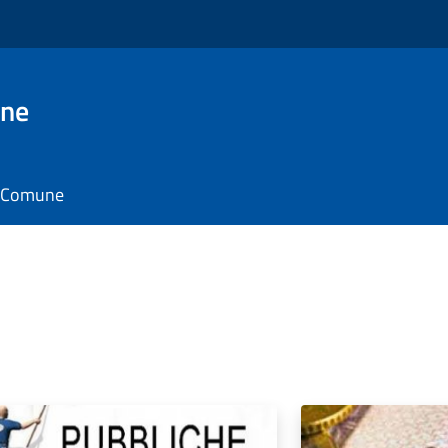
one
il Comune