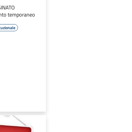
SINATO
nto temporaneo
tuzionale