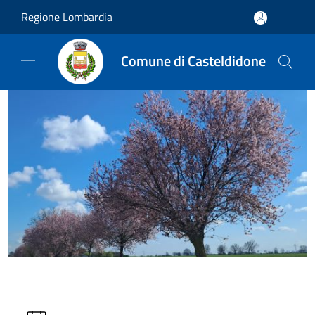
Salta al contenuto principale
Regione Lombardia
Comune di Casteldidone