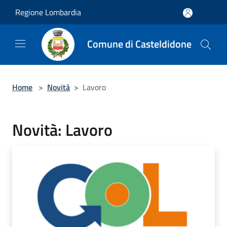
Salta al contenuto principale
Regione Lombardia
Comune di Casteldidone
Home
>
Novità
>
Lavoro
Novità: Lavoro