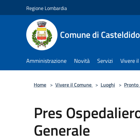
Salta al contenuto principale
Regione Lombardia
Comune di Casteldid
Amministrazione
Novità
Servizi
Vivere 
Home
>
Vivere il Comune
>
Luoghi
>
Pronto
Pres Ospedaliero
Generale