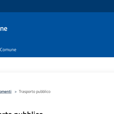
one
il Comune
omenti
>
Trasporto pubblico