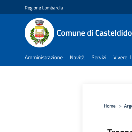
Salta al contenuto principale
Regione Lombardia
Comune di Casteldid
Amministrazione
Novità
Servizi
Vivere 
Home
>
Arg