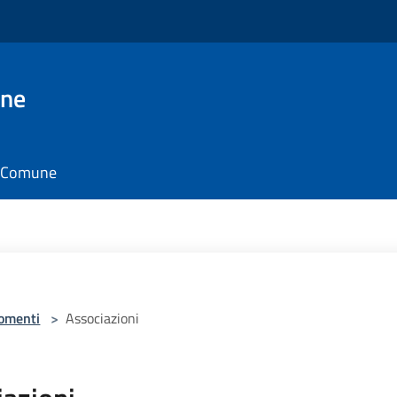
one
il Comune
omenti
>
Associazioni