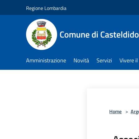
Salta al contenuto principale
Regione Lombardia
Comune di Casteldid
Amministrazione
Novità
Servizi
Vivere 
Home
>
Arg