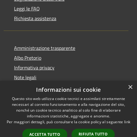
Leggi le FAQ
Richiesta assistenza
Amministrazione trasparente
Albo Pretorio
Informativa privacy
Note legali
×
Dichiarazione di accessibilità
Informazioni sui cookie
Questo sito web utilizza cookie tecnici e assimilati strettamente
necessari al corretto funzionamento e alla navigazione del sito,
nonché un cookie tecnico analitico al solo fine di elaborare
informazioni statistiche, aggregate e anonime.
RSS
Copyright © 2026 • Comune di
Per maggiori dettagli, può consultare la cookie policy al seguente
link
Accessibilità
Casteldidone • Powered by
Privacy
Municipium
Accesso
•
RIFIUTA TUTTO
ACCETTA TUTTO