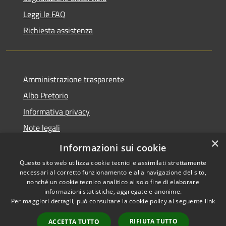
Leggi le FAQ
Richiesta assistenza
Amministrazione trasparente
Albo Pretorio
Informativa privacy
Note legali
×
Dichiarazione di accessibilità
Informazioni sui cookie
Questo sito web utilizza cookie tecnici e assimilati strettamente
necessari al corretto funzionamento e alla navigazione del sito,
nonché un cookie tecnico analitico al solo fine di elaborare
informazioni statistiche, aggregate e anonime.
RSS
Copyright © 2026 • Comune di
Per maggiori dettagli, può consultare la cookie policy al seguente
link
Accessibilità
Casteldidone • Powered by
Privacy
Municipium
Accesso
•
RIFIUTA TUTTO
ACCETTA TUTTO