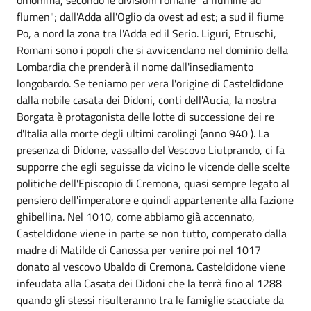
flumen"; dall'Adda all'Oglio da ovest ad est; a sud il fiume
Po, a nord la zona tra l'Adda ed il Serio. Liguri, Etruschi,
Romani sono i popoli che si avvicendano nel dominio della
Lombardia che prenderà il nome dall'insediamento
longobardo. Se teniamo per vera l'origine di Casteldidone
dalla nobile casata dei Didoni, conti dell'Aucia, la nostra
Borgata è protagonista delle lotte di successione dei re
d'Italia alla morte degli ultimi carolingi (anno 940 ). La
presenza di Didone, vassallo del Vescovo Liutprando, ci fa
supporre che egli seguisse da vicino le vicende delle scelte
politiche dell'Episcopio di Cremona, quasi sempre legato al
pensiero dell'imperatore e quindi appartenente alla fazione
ghibellina. Nel 1010, come abbiamo già accennato,
Casteldidone viene in parte se non tutto, comperato dalla
madre di Matilde di Canossa per venire poi nel 1017
donato al vescovo Ubaldo di Cremona. Casteldidone viene
infeudata alla Casata dei Didoni che la terrà fino al 1288
quando gli stessi risulteranno tra le famiglie scacciate da