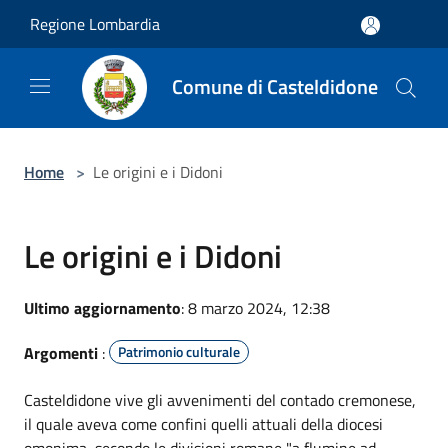
Salta al contenuto principale
Regione Lombardia
Comune di Casteldidone
Home
>
Le origini e i Didoni
Le origini e i Didoni
Ultimo aggiornamento
: 8 marzo 2024, 12:38
Argomenti
:
Patrimonio culturale
Casteldidone vive gli avvenimenti del contado cremonese,
il quale aveva come confini quelli attuali della diocesi
omonima, secondo le divisioni romane "a flumine ad