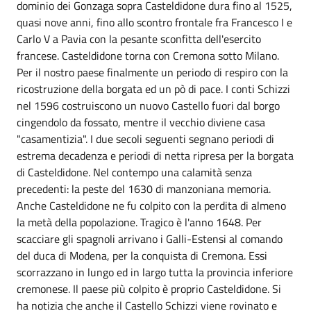
dominio dei Gonzaga sopra Casteldidone dura fino al 1525,
quasi nove anni, fino allo scontro frontale fra Francesco I e
Carlo V a Pavia con la pesante sconfitta dell'esercito
francese. Casteldidone torna con Cremona sotto Milano.
Per il nostro paese finalmente un periodo di respiro con la
ricostruzione della borgata ed un pò di pace. I conti Schizzi
nel 1596 costruiscono un nuovo Castello fuori dal borgo
cingendolo da fossato, mentre il vecchio diviene casa
"casamentizia". I due secoli seguenti segnano periodi di
estrema decadenza e periodi di netta ripresa per la borgata
di Casteldidone. Nel contempo una calamità senza
precedenti: la peste del 1630 di manzoniana memoria.
Anche Casteldidone ne fu colpito con la perdita di almeno
la metà della popolazione. Tragico è l'anno 1648. Per
scacciare gli spagnoli arrivano i Galli-Estensi al comando
del duca di Modena, per la conquista di Cremona. Essi
scorrazzano in lungo ed in largo tutta la provincia inferiore
cremonese. Il paese più colpito è proprio Casteldidone. Si
ha notizia che anche il Castello Schizzi viene rovinato e