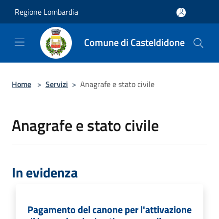
Salta al contenuto principale
Regione Lombardia
Comune di Casteldidone
Home
>
Servizi
>
Anagrafe e stato civile
Anagrafe e stato civile
In evidenza
Pagamento del canone per l'attivazione