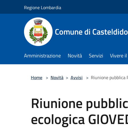
Salta al contenuto principale
Regione Lombardia
Comune di Casteldid
Amministrazione
Novità
Servizi
Vivere 
Home
>
Novità
>
Avvisi
>
Riunione pubblica 
Riunione pubblic
ecologica GIOVE