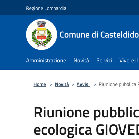
Salta al contenuto principale
Regione Lombardia
Comune di Casteldid
Amministrazione
Novità
Servizi
Vivere 
Home
>
Novità
>
Avvisi
>
Riunione pubblica 
Riunione pubblic
ecologica GIOVE