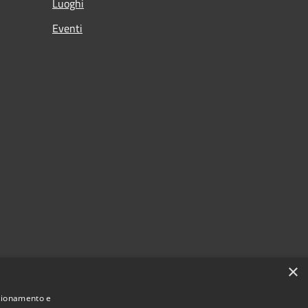
Luoghi
Eventi
×
nzionamento e