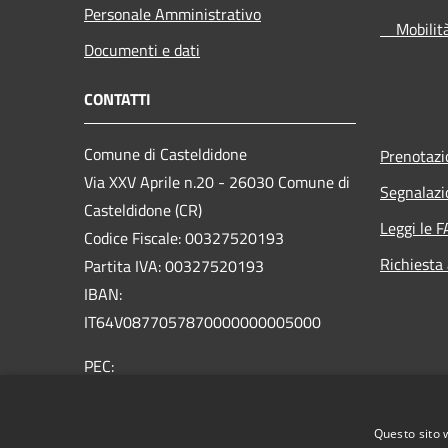
Personale Amministrativo
Mobilità 
Documenti e dati
CONTATTI
Comune di Casteldidone
Prenotaz
Via XXV Aprile n.20 - 26030 Comune di
Segnalazi
Casteldidone (CR)
Leggi le 
Codice Fiscale: 00327520193
Richiesta
Partita IVA: 00327520193
IBAN:
IT64V0877057870000000005000
PEC:
comune.casteldidone@pec.regione.lombardia.it
Centralino Unico: 0375/91102
Questo sito 