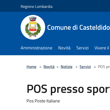
Salta al contenuto principale
Regione Lombardia
Comune di Casteldid
Amministrazione
Novità
Servizi
Vivere 
Home
>
Novità
>
Notizie
>
Servizi
>
POS pr
POS presso spor
Pos Poste Italiane