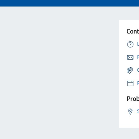
Cont
Prob